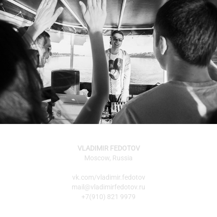
VLADIMIR FEDOTOV
Moscow, Russia
vk.com/vladimir.fedotov
mail@vladimirfedotov.ru
+7(910) 821 9979