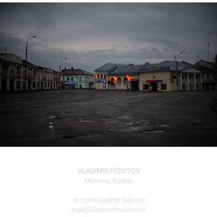
VLADIMIR FEDOTOV
Moscow, Russia
vk.com/vladimir.fedotov
mail@vladimirfedotov.ru